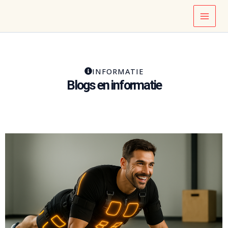
Skip
Main
to
Menu
content
INFORMATIE
Blogs en informatie