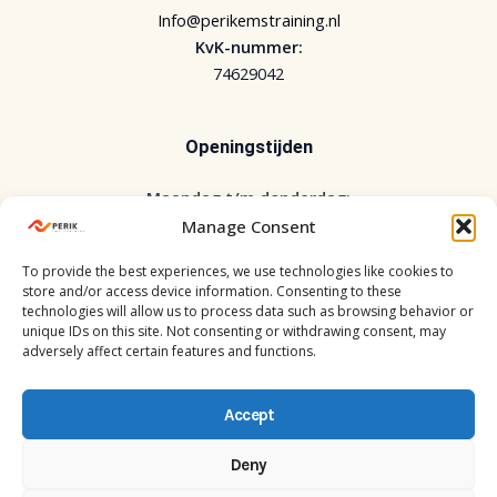
Info@perikemstraining.nl
KvK-nummer:
74629042
Openingstijden
Maandag t/m donderdag:
7:30-12:00 / 15:00-20:30
Manage Consent
Vrijdag:
To provide the best experiences, we use technologies like cookies to
7:30-12:00 / 14:00-18:00
store and/or access device information. Consenting to these
Zaterdag:
technologies will allow us to process data such as browsing behavior or
8:30-11:30
unique IDs on this site. Not consenting or withdrawing consent, may
adversely affect certain features and functions.
Accept
Deny